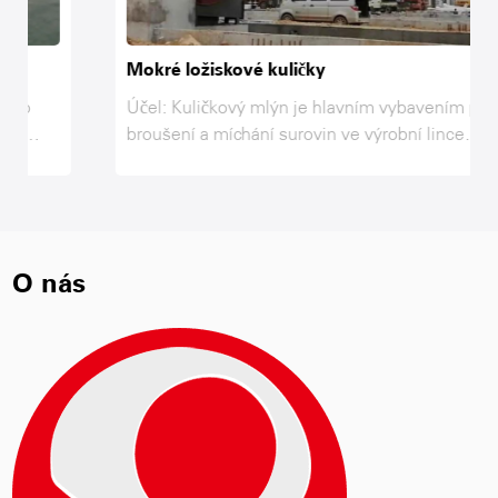
rychlost akvizice je rychlá, vážení je
Mokré ložiskové kuličky
přesná, stabilní a spolehlivá a vážící
Účel: Kuličkový mlýn je hlavním vybavením pro
tělo přijímá strukturu s dvojitou
broušení a míchání surovin ve výrobní lince
vážení a dvojitý provoz přírůstku a
AAC, popílku, vápnu, sádru, písku a dalším
materiálu až po mletí a dosažení požadované
snížení.
jemnosti a interakce v kuličkovém mlýně, aby
se dosáhlo požadavků na pevnost surovin aac
9. Alarm Nedostatek materiálů
produktů, proto je kuličkový mlýn pro broušení
O nás
surovin po drcení .
Alarm, když se materiál bude
aplikovat na výslovný výnos pro
poplach, alarm v reálném čase, když
měření nedosáhne výzvy pro alarm
nastavené hodnoty, dokud nebude
alarm nastavené hodnoty