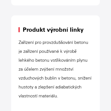
detekci, do 5 gramů.
4. Bezpečnostní zařízení pro ovládání
elektrického ovládání a instalace
Produkt výrobní linky
mechanického separace, která
Zařízení pro provzdušňování betonu
zabraňuje elektrickému požáru na
je zařízení používané k výrobě
zapálení hliníkového prášku, získala
lehkého betonu vstřikováním plynu
druhou cenu provinční bezpečnostní
za účelem zvýšení množství
dohled nad úřadem a technologií.
vzduchových bublin v betonu, snížení
5. Modulární sestavení provozu a
hustoty a zlepšení adiabatických
údržby, snadno se rozebírá a údržba,
vlastností materiálu.
provoz, snadno provozujte a