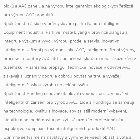
bloků a AAC panelů a na výrobu inteligentních ekologických řetězců
pro výrobu AAC produktů.
Společnost má sídlo v průmyslovém parku Nandu Intelligent
Equipment Industrial Park ve městě Liyang v provincii Jiangsu a
integruje výzkum a vývoj, výrobu, prodej a servis. Inovativní
inteligentní zařízení pro výrobní linku AAC, inteligentní řízení výroby,
procesní receptury AAC atd. společnosti slouží mnoha zákazníkům v
tuzemsku i v zahraničí, propagují technické inovace v odvětví AAC,
získávají si uznání v oboru a dobrou pověst na trhu a vyvážejí
inteligentní čínskou výrobu do celého světa.
Společnost Runding si pevně etablovala vedoucí pozici v odvětví
inteligentních zařízení pro výrobu AAC. Lidé z Rundingu se zaměřují
na technologie, kvalitu a inovace, aby zajistili moderní vybavení,
stabilitu a hospodárnost a poskytli zákazníkům profesionální a
uspokojivé komplexní řešení inteligentních produktů AAC..
Upřímně se těšíme na návštěvy a výměny ze všech oblastí života a