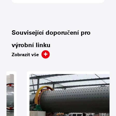
používají.
6. Materiál je vyroben z nerezové
oceli, aby se zabránilo korozi
Související doporučení pro
hliníkového prášku
výrobní linku
7. Unikátní struktura struktury
Zobrazit vše
dvojitého broušení disku, proces
výboje skladového materiálu jako
celého nárůstu, aby se zabránilo
materiálu 磞 磞 Materiál, který má za
následek špatný propuštění
8. Řídicí systém přijímá výpočetní
jednotku AD čipu Spojených států,