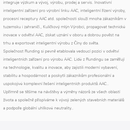
integruje výzkum a vývoj, výrobu, prodej a servis. Inovativní
inteligentní zařízení pro výrobní linku AAC, inteligentní řízení výroby,
procesní receptury AAC atd. společnosti slouží mnoha zákazníkům v
tuzemsku i zahraničí.,
Kuličkový mlýn Výrobci
, propagovat technické
inovace v odvětví AAC, získat uznání v oboru a dobrou pověst na
trhu a exportovat inteligentní výrobu z Číny do světa.
Společnost Runding si pevně etablovala vedoucí pozici v odvětví
inteligentních zařízení pro výrobu AAC. Lidé z Rundingu se zaměřují
na technologie, kvalitu a inovace, aby zajistili moderní vybavení,
stabilitu a hospodárnost a poskytli zákazníkům profesionální a
uspokojivé komplexní řešení inteligentních produktů AAC..
Upřímně se těšíme na návštěvy a výměny názorů ze všech oblastí
života a společně přispíváme k vývoji zelených stavebních materiálů
a podpoře globální uhlíkové neutrality..