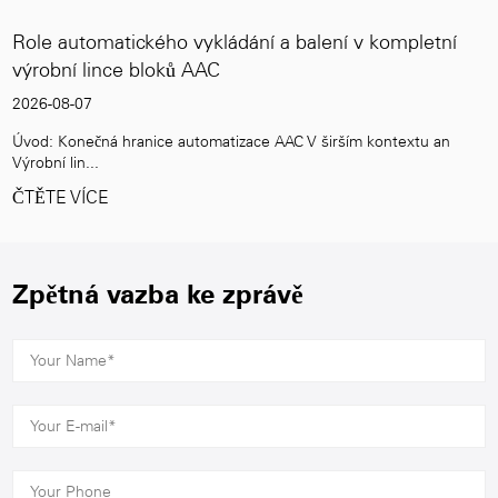
atického vykládání a balení v kompletní
Vysokokapa
nce bloků AAC
uspokojová
2026-07-31
 hranice automatizace AAC V širším kontextu an
Rostoucí popt
stavební průmy
ČTĚTE VÍC
Zpětná vazba ke zprávě