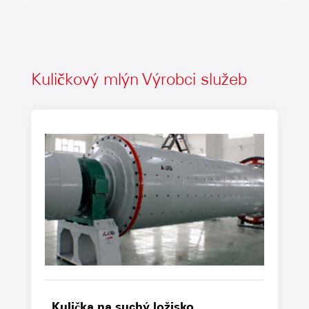
Kuličkový mlýn Výrobci služeb
Kulička na suchý ložisko