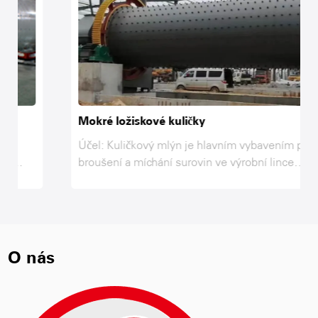
Mokré ložiskové kuličky
Účel: Kuličkový mlýn je hlavním vybavením pro
broušení a míchání surovin ve výrobní lince
AAC, popílku, vápnu, sádru, písku a dalším
materiálu až po mletí a dosažení požadované
jemnosti a interakce v kuličkovém mlýně, aby
se dosáhlo požadavků na pevnost surovin aac
produktů, proto je kuličkový mlýn pro broušení
O nás
surovin po drcení .