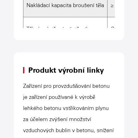
Nakládací kapacita broušení těla
≥ 78T
Tělo (vodotěsné ošetření)
Celková v
Materiál: 
Produkt výrobní linky
Tloušťka 
Zařízení pro provzdušňování betonu
je zařízení používané k výrobě
Tloušťka t
lehkého betonu vstřikováním plynu
za účelem zvýšení množství
Celková hm
vzduchových bublin v betonu, snížení