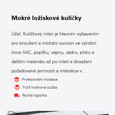
Mokré ložiskové kuličky
Účel: Kuličkový mlýn je hlavním vybavením
pro broušení a míchání surovin ve výrobní
lince AAC, popílku, vápnu, sádru, písku a
dalším materiálu až po mletí a dosažení
požadované jemnosti a interakce v
kuličkovém mlýně, aby se dosáhlo požadavků
Profesionální instalace
7x24 hodinová služba
na pevnost surovin aac produktů, proto je
Rychlá logistika
kuličkový mlýn pro broušení surovin po
drcení .