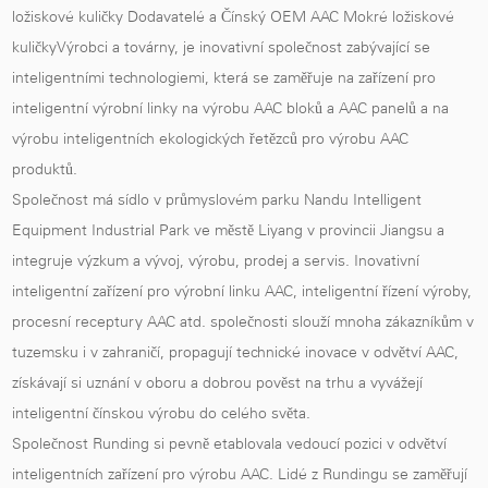
ložiskové kuličky Dodavatelé
a
Čínský OEM AAC Mokré ložiskové
kuličkyVýrobci a továrny
, je inovativní společnost zabývající se
inteligentními technologiemi, která se zaměřuje na zařízení pro
inteligentní výrobní linky na výrobu AAC bloků a AAC panelů a na
výrobu inteligentních ekologických řetězců pro výrobu AAC
produktů.
Společnost má sídlo v průmyslovém parku Nandu Intelligent
Equipment Industrial Park ve městě Liyang v provincii Jiangsu a
integruje výzkum a vývoj, výrobu, prodej a servis. Inovativní
inteligentní zařízení pro výrobní linku AAC, inteligentní řízení výroby,
procesní receptury AAC atd. společnosti slouží mnoha zákazníkům v
tuzemsku i v zahraničí, propagují technické inovace v odvětví AAC,
získávají si uznání v oboru a dobrou pověst na trhu a vyvážejí
inteligentní čínskou výrobu do celého světa.
Společnost Runding si pevně etablovala vedoucí pozici v odvětví
inteligentních zařízení pro výrobu AAC. Lidé z Rundingu se zaměřují