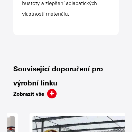
hustoty a zlepšení adiabatických
Materiál podšívky
Gumová po
vlastností materiálu.
Tloušťka tělesné vložky
50 mm
Tloušťka koncové vložky
70 mm
Související doporučení pro
Tloušťka vrstvy
140 mm
výrobní linku
Zobrazit vše
Celková hmotnost
~ 12t
Tělo dlaždic
Integrální 