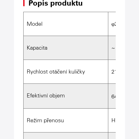
Popis produktu
Model
φ2,6 × 13M
Kapacita
~ 35t/h (mo
Rychlost otáčení kuličky
21.4r/min
3
Efektivní objem
64m
Režim přenosu
Hnací poh