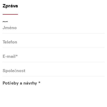
Zpráva
[#Input#]