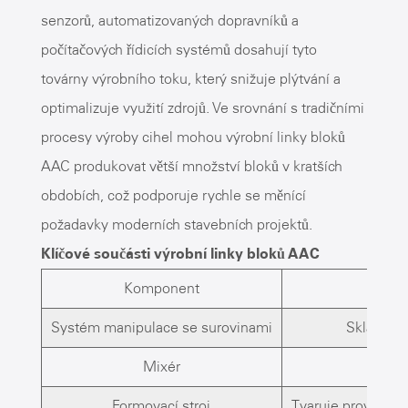
senzorů, automatizovaných dopravníků a
počítačových řídicích systémů dosahují tyto
továrny výrobního toku, který snižuje plýtvání a
optimalizuje využití zdrojů. Ve srovnání s tradičními
procesy výroby cihel mohou výrobní linky bloků
AAC produkovat větší množství bloků v kratších
obdobích, což podporuje rychle se měnící
požadavky moderních stavebních projektů.
Klíčové součásti výrobní linky bloků AAC
Komponent
Systém manipulace se surovinami
Skladuje 
Mixér
Je
Formovací stroj
Tvaruje provzdušn