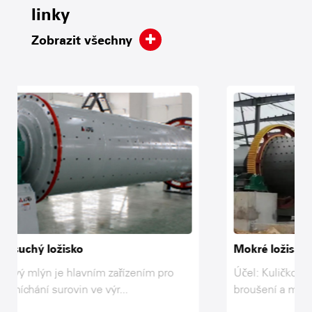
linky
Zobrazit všechny
Mokré ložiskové kuličky
 pro
Účel: Kuličkový mlýn je hlavním vybavením pro
broušení a míchání surovin ve v...