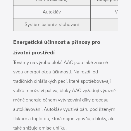
Autokláv
Vytvrzu
Systém balení a stohování
Př
Energetická účinnost a přínosy pro
životní prostředí
Továrny na výrobu bloků AAC jsou také známé
svou energetickou účinností. Na rozdíl od
tradičních cihlářských pecí, které spotřebovávají
velké množství paliva, bloky AAC vyžadují výrazně
méně energie během vytvrzování díky procesu
autoklávování. Autokláv využívá páru pod řízeným
tlakem a teplotou, která nejen zpevňuje bloky, ale
také snižuje emise uhlíku.