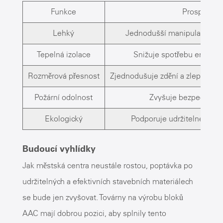
Funkce
Prospěch
Lehký
Jednodušší manipulace a ry
Tepelná izolace
Snižuje spotřebu energie
Rozměrová přesnost
Zjednodušuje zdění a zlepšuje e
Požární odolnost
Zvyšuje bezpečnost
Ekologický
Podporuje udržitelné stav
Budoucí vyhlídky
Jak městská centra neustále rostou, poptávka po
udržitelných a efektivních stavebních materiálech
se bude jen zvyšovat. Továrny na výrobu bloků
AAC mají dobrou pozici, aby splnily tento