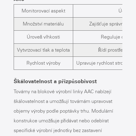
Monitorovací aspekt
Účel
Množství materiálu
Zajišťuje správné po
Úroveň vlhkosti
Reguluje obsah
Vytvrzovací tlak a teplota
Řídí prostředí au
Rychlost výroby
Upravuje rychlost strojů na
Škálovatelnost a přizpůsobivost
Továrny na blokové výrobní linky AAC nabízejí
škálovatelnost a umožňují továrnám upravovat
objemy výroby podle poptávky trhu. Modulární
konstrukce umožňuje přidávat nebo odebírat
specifické výrobní jednotky bez zastavení