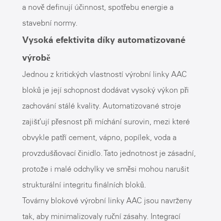
a nově definují účinnost, spotřebu energie a
stavební normy.
Vysoká efektivita díky automatizované
výrobě
Jednou z kritických vlastností výrobní linky AAC
bloků je její schopnost dodávat vysoký výkon při
zachování stálé kvality. Automatizované stroje
zajišťují přesnost při míchání surovin, mezi které
obvykle patří cement, vápno, popílek, voda a
provzdušňovací činidlo. Tato jednotnost je zásadní,
protože i malé odchylky ve směsi mohou narušit
strukturální integritu finálních bloků.
Továrny blokové výrobní linky AAC jsou navrženy
tak, aby minimalizovaly ruční zásahy. Integrací