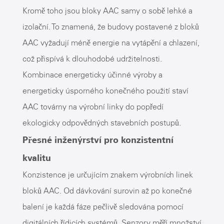
Kromě toho jsou bloky AAC samy o sobě lehké a
izolační. To znamená, že budovy postavené z bloků
AAC vyžadují méně energie na vytápění a chlazení,
což přispívá k dlouhodobé udržitelnosti.
Kombinace energeticky účinné výroby a
energeticky úsporného konečného použití staví
AAC továrny na výrobní linky do popředí
ekologicky odpovědných stavebních postupů.
Přesné inženýrství pro konzistentní
kvalitu
Konzistence je určujícím znakem výrobních linek
bloků AAC. Od dávkování surovin až po konečné
balení je každá fáze pečlivě sledována pomocí
digitálních řídicích systémů. Senzory měří množství