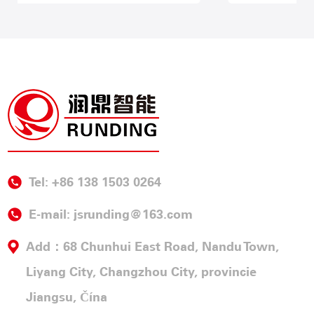
Tel: +86 138 1503 0264
E-mail:
jsrunding@163.com
Add：68 Chunhui East Road, Nandu Town,
Liyang City, Changzhou City, provincie
Jiangsu, Čína