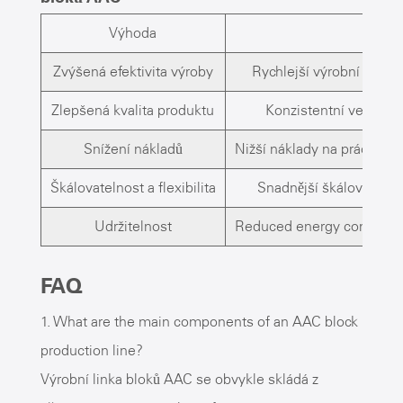
Výhoda
Pop
Zvýšená efektivita výroby
Rychlejší výrobní cykly 
Zlepšená kvalita produktu
Konzistentní velikost 
Snížení nákladů
Nižší náklady na práci a ma
Škálovatelnost a flexibilita
Snadnější škálování vý
Udržitelnost
Reduced energy consumpt
FAQ
1. What are the main components of an AAC block
production line?
Výrobní linka bloků AAC se obvykle skládá z