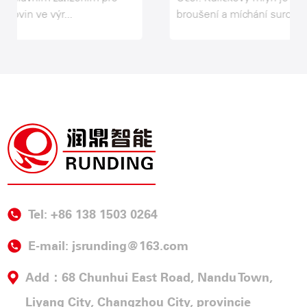
broušení a míchání surovin ve v...
Tel: +86 138 1503 0264
E-mail:
jsrunding@163.com
Add：68 Chunhui East Road, Nandu Town,
Liyang City, Changzhou City, provincie