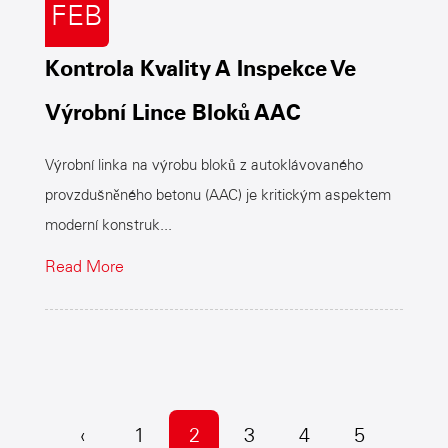
FEB
Kontrola Kvality A Inspekce Ve
Výrobní Lince Bloků AAC
Výrobní linka na výrobu bloků z autoklávovaného
provzdušněného betonu (AAC) je kritickým aspektem
moderní konstruk...
Read More
‹
1
2
3
4
5