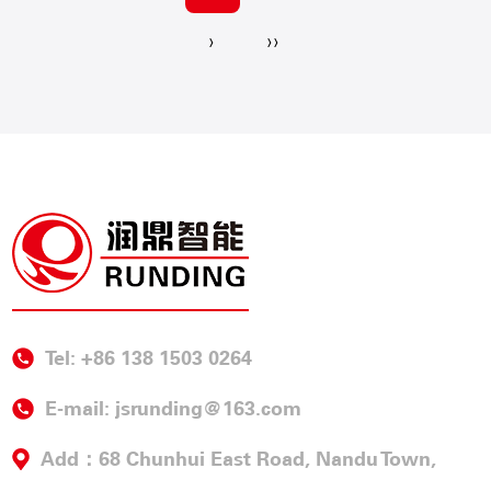
›
››
Tel: +86 138 1503 0264
E-mail:
jsrunding@163.com
Add：68 Chunhui East Road, Nandu Town,